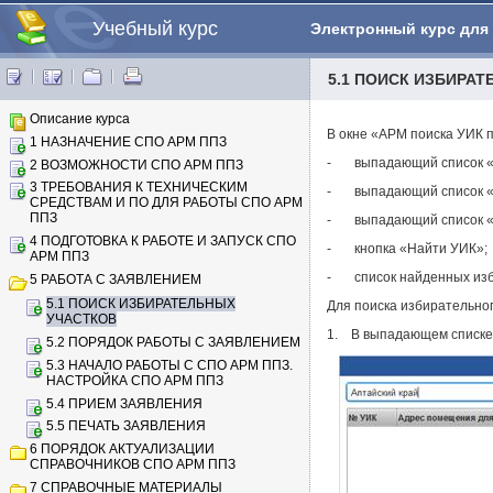
Учебный курс
Электронный курс для
5.1 ПОИСК ИЗБИРА
Описание курса
В окне «АРМ поиска УИК 
1 НАЗНАЧЕНИЕ СПО АРМ ППЗ
- выпадающий список «
2 ВОЗМОЖНОСТИ СПО АРМ ППЗ
3 ТРЕБОВАНИЯ К ТЕХНИЧЕСКИМ
- выпадающий список «
СРЕДСТВАМ И ПО ДЛЯ РАБОТЫ СПО АРМ
ППЗ
- выпадающий список «
4 ПОДГОТОВКА К РАБОТЕ И ЗАПУСК СПО
- кнопка «Найти УИК»;
АРМ ППЗ
- список найденных изб
5 РАБОТА С ЗАЯВЛЕНИЕМ
5.1 ПОИСК ИЗБИРАТЕЛЬНЫХ
Для поиска избирательног
УЧАСТКОВ
1. В выпадающем списке 
5.2 ПОРЯДОК РАБОТЫ С ЗАЯВЛЕНИЕМ
5.3 НАЧАЛО РАБОТЫ С СПО АРМ ППЗ.
НАСТРОЙКА СПО АРМ ППЗ
5.4 ПРИЕМ ЗАЯВЛЕНИЯ
5.5 ПЕЧАТЬ ЗАЯВЛЕНИЯ
6 ПОРЯДОК АКТУАЛИЗАЦИИ
СПРАВОЧНИКОВ СПО АРМ ППЗ
7 СПРАВОЧНЫЕ МАТЕРИАЛЫ