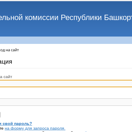
ельной комиссии Республики Башкор
од на сайт
ация
а сайт
 свой пароль?
те
на форму для запроса пароля.