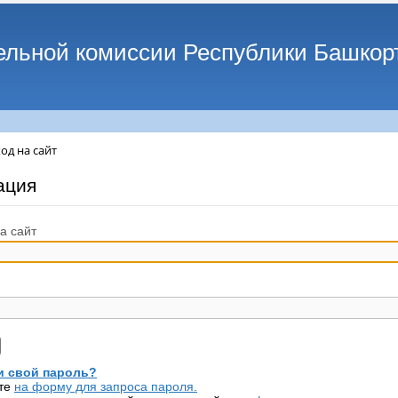
ельной комиссии Республики Башкор
од на сайт
ация
а сайт
 свой пароль?
те
на форму для запроса пароля.