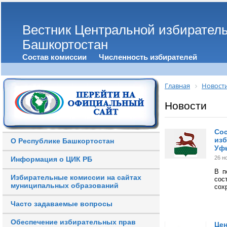
Вестник Центральной избирател
Башкортостан
Состав комиссии
Численность избирателей
Главная
Новост
Новости
Сос
изб
О Республике Башкортостан
Уф
26 н
Информация о ЦИК РБ
В п
Избирательные комиссии на сайтах
сос
муниципальных образований
сох
Часто задаваемые вопросы
Обеспечение избирательных прав
Цен