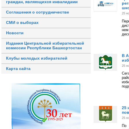
граждан, являющихся инвалидами
рег
шк
Соглашения о сотрудничестве
25 н
Пер
СМИ о выборах
дис
нем
Новости
дес
Издания Центральной избирательной
комиссии Республики Башкортостан
В А
Клубы молодых избирателей
из
25 н
Карта сайта
Сег
ра
изб
под
25 
по
25 н
По 