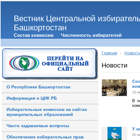
Вестник Центральной избирател
Башкортостан
Состав комиссии
Численность избирателей
Главная
Новост
Новости
Сос
ком
О Республике Башкортостан
20 о
Информация о ЦИК РБ
В п
ком
Избирательные комиссии на сайтах
муниципальных образований
Часто задаваемые вопросы
У 
20 о
Обеспечение избирательных прав