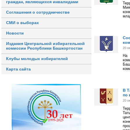
граждан, являющихся инвалидами
Тер
Мия
кон
Соглашения о сотрудничестве
мла
СМИ о выборах
Новости
Сос
ком
Издания Центральной избирательной
комиссии Республики Башкортостан
20 о
На 
Клубы молодых избирателей
ком
Баш
ком
Карта сайта
В Т
по 
20 о
Тер
Тат
цен
кон
про