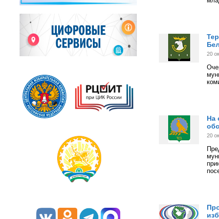
мла
Тер
Бел
20 о
Оче
мун
ком
На 
обс
20 о
Пр
мун
при
пос
Про
изб