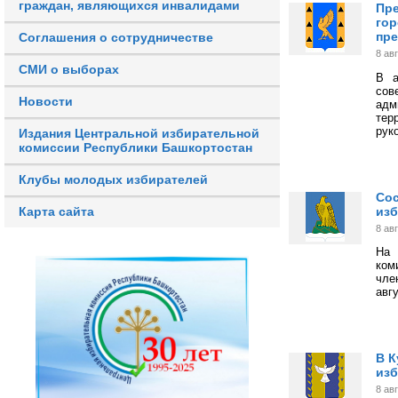
граждан, являющихся инвалидами
Пре
гор
пр
Соглашения о сотрудничестве
8 ав
СМИ о выборах
В а
со
Новости
адм
тер
рук
Издания Центральной избирательной
комиссии Республики Башкортостан
Клубы молодых избирателей
Сос
изб
Карта сайта
8 ав
На 
ком
чле
авгу
В К
из
8 ав