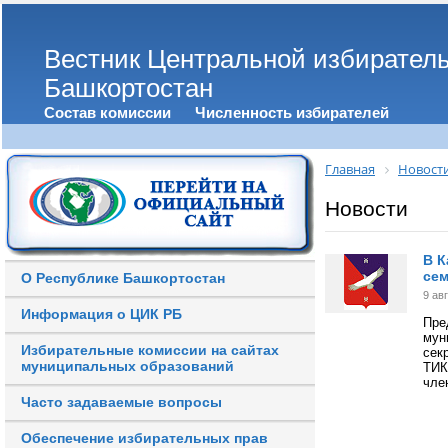
Вестник Центральной избирател
Башкортостан
Состав комиссии
Численность избирателей
Главная
Новост
Новости
В 
се
О Республике Башкортостан
9 ав
Информация о ЦИК РБ
Пр
мун
Избирательные комиссии на сайтах
сек
муниципальных образований
ТИК
чле
Часто задаваемые вопросы
Обеспечение избирательных прав