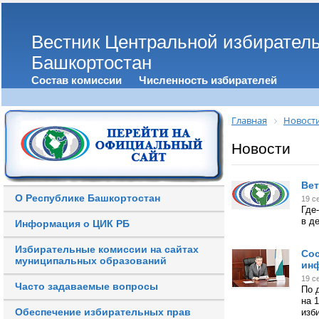
Вестник Центральной избирател
Башкортостан
Состав комиссии
Численность избирателей
Главная
Новост
Новости
Вет
О Республике Башкортостан
19 с
Где
в д
Информация о ЦИК РБ
Избирательные комиссии на сайтах
Сос
муниципальных образований
ин
19 с
Часто задаваемые вопросы
По 
на 
Обеспечение избирательных прав
изб