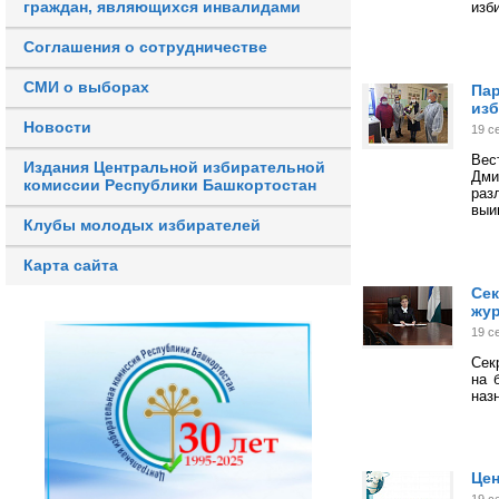
граждан, являющихся инвалидами
изб
Соглашения о сотрудничестве
СМИ о выборах
Пар
изб
Новости
19 с
Вес
Издания Центральной избирательной
Дми
комиссии Республики Башкортостан
раз
выи
Клубы молодых избирателей
Карта сайта
Сек
жу
19 с
Сек
на 
наз
Цен