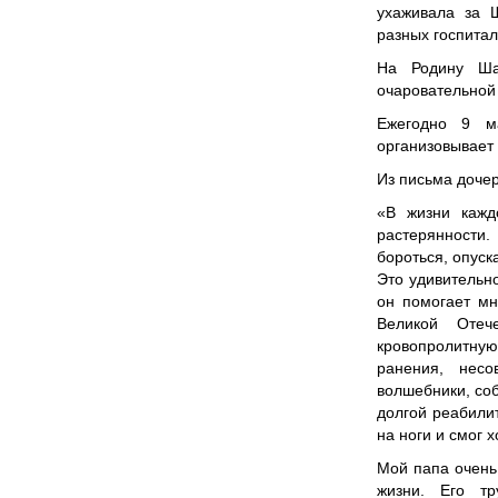
ухаживала за 
разных госпитал
На Родину Ша
очаровательной
Ежегодно 9 м
организовывает
Из письма доче
«В жизни кажд
растерянности. 
бороться, опуск
Это удивительн
он помогает мн
Великой Отеч
кровопролитну
ранения, нес
волшебники, соб
долгой реабили
на ноги и смог 
Мой папа очень 
жизни. Его т