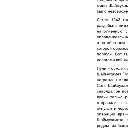
мины Шаймухаме
было невозможно
Летом 1943 го
раздобыть пить
наполненную с
оправдываясь н
а на обратном п
которой образо
погибли. Вот т
дорогами войны.
Пули и осколки 
Шаймухамет Тух
награжден меда
Село Шаймухаме
снаряда, он по
врачи только 
отправили в с
очнулся и чере
операции врач
Шаймухамета п
родом из Башк