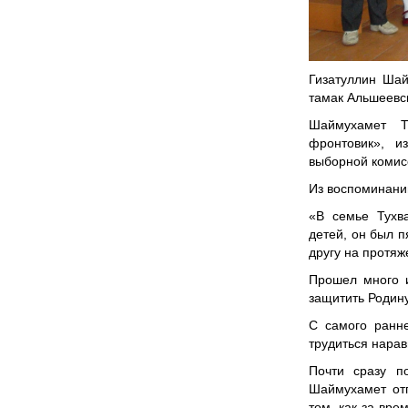
Гизатуллин Шай
тамак Альшеевс
Шаймухамет Т
фронтовик», и
выборной комисс
Из воспоминани
«В семье Тухв
детей, он был 
другу на протяж
Прошел много 
защитить Родину
С самого ранне
трудиться нарав
Почти сразу п
Шаймухамет отп
том, как за вре