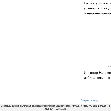
Рахматулловной
у него 20 внук
подарила прапр
Д
Ильсояр Нагимо
избирательного
Возврат к списку
Центральная избирательная комиссия Республики Башкортостан, 450008, г. Уфа, ул. Заки Валиди, 46,
тел. (347) 218-11-22