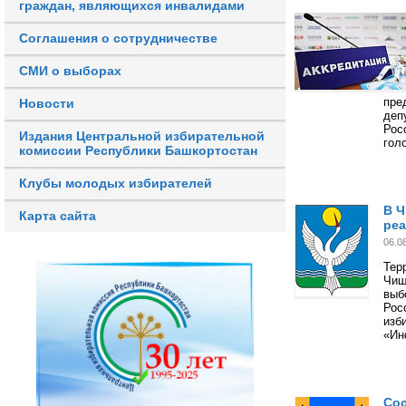
граждан, являющихся инвалидами
Соглашения о сотрудничестве
СМИ о выборах
пре
Новости
деп
Рос
Издания Центральной избирательной
гол
комиссии Республики Башкортостан
Клубы молодых избирателей
В Ч
Карта сайта
ре
06.0
Тер
Чиш
выб
Рос
изб
«Ин
Сос