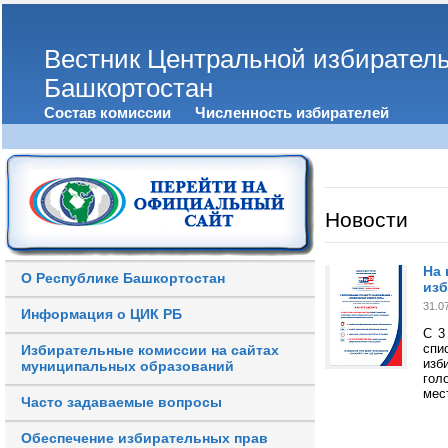
Вестник Центральной избирател
Башкортостан
Состав комиссии
Численность избирателей
Новости
На 
О Республике Башкортостан
из
31.0
Информация о ЦИК РБ
С 3
спи
Избирательные комиссии на сайтах
изб
муниципальных образований
гол
мес
Часто задаваемые вопросы
Обеспечение избирательных прав