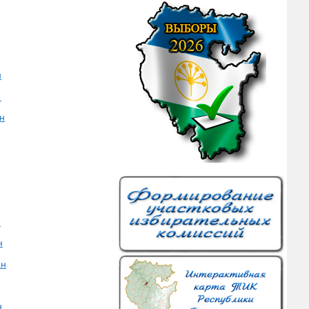
н
н
н
н
ан
н