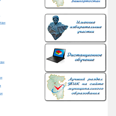
н
тан
тан
ан
н
ан