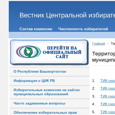
Вестник Центральной избират
Состав комиссии
Численность избирателей
Главная
Те
Террито
муницип
О Республике Башкортостан
Информация о ЦИК РБ
1.
ТИК гор
2.
ТИК гор
Избирательные комиссии на сайтах
муниципальных образований
3.
ТИК гор
Часто задаваемые вопросы
4.
ТИК гор
5.
ТИК гор
Обеспечение избирательных прав