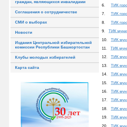
граждан, являющихся инвалидами
6.
ТИК гор
Соглашения о сотрудничестве
7.
ТИК гор
СМИ о выборах
8.
ТИК гор
9.
ТИК муни
Новости
10.
ТИК мун
Издания Центральной избирательной
комиссии Республики Башкортостан
11.
ТИК мун
12.
ТИК мун
Клубы молодых избирателей
13.
ТИК мун
Карта сайта
14.
ТИК мун
15.
ТИК мун
16.
ТИК мун
17.
ТИК мун
18.
ТИК мун
19.
ТИК мун
20.
ТИК мун