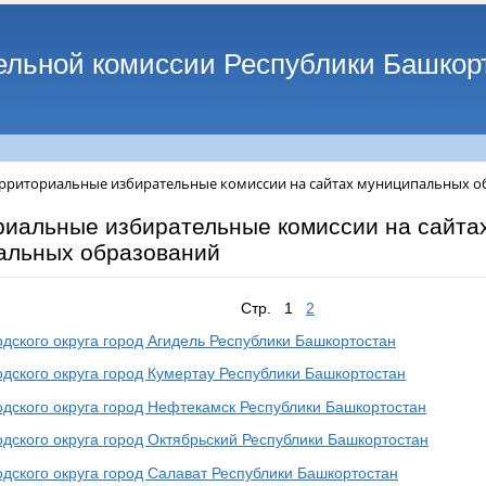
ельной комиссии Республики Башкор
рриториальные избирательные комиссии на сайтах муниципальных о
риальные избирательные комиссии на сайта
альных образований
Стр. 1
2
одского округа город Агидель Республики Башкортостан
одского округа город Кумертау Республики Башкортостан
одского округа город Нефтекамск Республики Башкортостан
одского округа город Октябрьский Республики Башкортостан
одского округа город Салават Республики Башкортостан