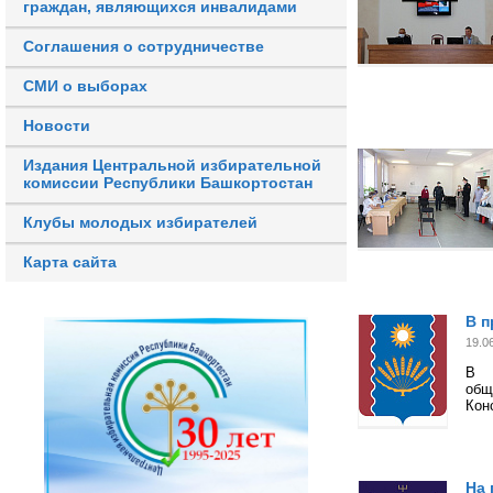
граждан, являющихся инвалидами
Соглашения о сотрудничестве
СМИ о выборах
Новости
Издания Центральной избирательной
комиссии Республики Башкортостан
Клубы молодых избирателей
Карта сайта
В п
19.0
В Б
общ
Кон
На 