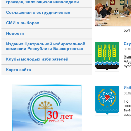
граждан, являющихся инвалидами
Соглашения о сотрудничестве
СМИ о выборах
654
Новости
Сту
Издания Центральной избирательной
комиссии Республики Башкортостан
08.0
Вып
Клубы молодых избирателей
Айд
вуз
Карта сайта
Изб
08.0
По 
про
вые
воз