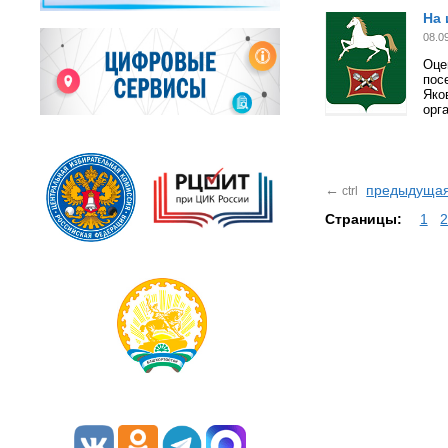
На 
08.0
Оце
пос
Яко
орг
←
предыдуща
ctrl
Страницы:
1