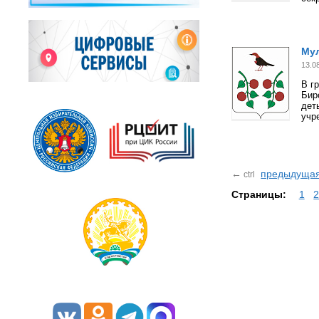
Мул
13.0
В г
Бир
дет
учр
←
предыдуща
ctrl
Страницы:
1