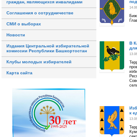
под
граждан, являющихся инвалидами
14.0
Соглашения о сотрудничестве
Биж
Гла
СМИ о выборах
Новости
В К
Издания Центральной избирательной
для
комиссии Республики Башкортостан
13.0
Клубы молодых избирателей
Тер
про
изб
Карта сайта
Рес
Сов
сел
Изб
к е
13.0
Тер
Кум
сек