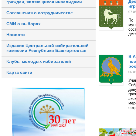
Дес
граждан, являющихся инвалидами
игр
07.0
Соглашения о сотрудничестве
По 
СМИ о выборах
мун
сос
дет
Новости
Издания Центральной избирательной
комиссии Республики Башкортостан
В А
пос
Клубы молодых избирателей
рос
Карта сайта
06.0
Уча
Соб
деп
гра
экс
мер
сот