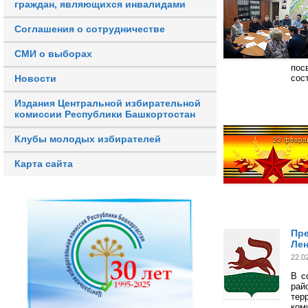
граждан, являющихся инвалидами
Соглашения о сотрудничестве
СМИ о выборах
пос
сос
Новости
Издания Центральной избирательной
комиссии Республики Башкортостан
Клубы молодых избирателей
Карта сайта
Пре
Лен
22.0
В с
ра
тер
ком