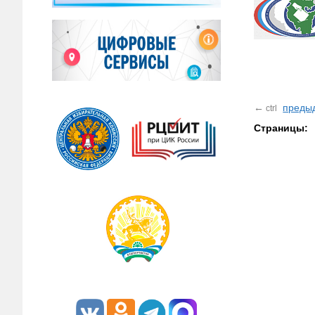
←
преды
ctrl
Страницы: