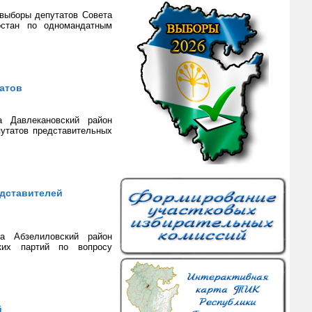
выборы депутатов Совета
остан по одномандатным
атов
а Давлекановский район
утатов представительных
едставителей
на Абзелиловский район
ких партий по вопросу
й