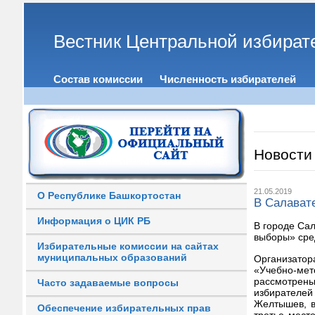
Вестник Центральной избират
Состав комиссии
Численность избирателей
Новости
21.05.2019
О Республике Башкортостан
В Салавате
Информация о ЦИК РБ
В городе Сал
выборы» сре
Избирательные комиссии на сайтах
муниципальных образований
Организатор
«Учебно-мет
рассмотрен
Часто задаваемые вопросы
избирателе
Желтышев, в
Обеспечение избирательных прав
третье мест