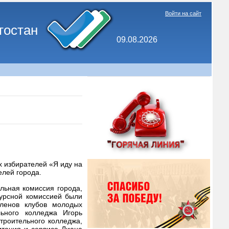
Войти на сайт
тостан
09.08.2026
х избирателей «Я иду на
елей города.
льная комиссия города,
курсной комиссией были
ленов клубов молодых
льного колледжа Игорь
троительного колледжа,
итания и сервиса Лиана