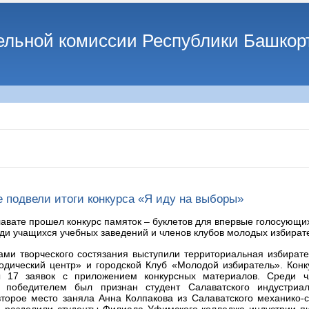
ельной комиссии Республики Башкор
 подвели итоги конкурса «Я иду на выборы»
авате прошел конкурс памяток – буклетов для впервые голосующи
ди учащихся учебных заведений и членов клубов молодых избират
ами творческого состязания выступили территориальная избирате
одический центр» и городской Клуб «Молодой избиратель». Кон
ы 17 заявок с приложением конкурсных материалов. Среди ч
й победителем был признан студент Салаватского индустриа
торое место заняла Анна Колпакова из Салаватского механико-с
о разделили студенты Филиала Уфимского колледжа индустрии п