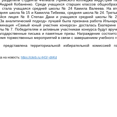
Андрей Кобаненко. Среди учащихся старших классов общеобраз
 стала учащаяся средней школы № 24 Камила Валеева. На вт
едняя школа № 15 и Камилла Тибеева, средняя школа № 24. Треть
ийся лицея № 8 Степан Дани и учащаяся средней школы № 24
За аналитический подход» лучшей была признана работа Ильна
инация «Самый юный участник конкурса» досталась Екатерине
лы № 7. Победителям и активным участникам конкурса будут вру
агодарственные письма и памятные призы. Награждение состоитс
емя торжественных мероприятий в связи с завершением учебного г
 представлена территориальной избирательной комиссией го
а на новость:
https://cikrb.ru:443/~dIrKd