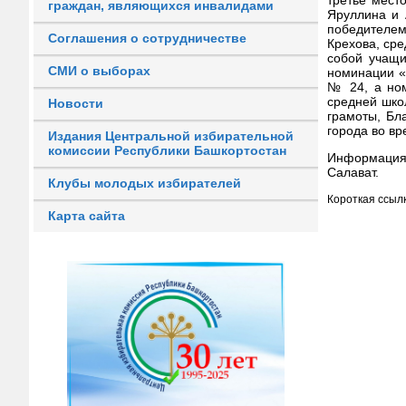
граждан, являющихся инвалидами
Яруллина и 
победителем
Соглашения о сотрудничестве
Крехова, ср
собой учащ
СМИ о выборах
номинации «
№ 24, а ном
средней шко
Новости
грамоты, Бл
города во вр
Издания Центральной избирательной
комиссии Республики Башкортостан
Информация
Салават.
Клубы молодых избирателей
Короткая ссылк
Карта сайта