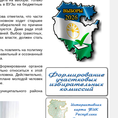
ть в ВУЗы на бюджетные
ва отметила, что части
новном ходит старшее
избирателей по причине
уются. Даже ради этой
вней. Выбор грамотных,
х власти, должен стать
ть повлиять на политику
правильный и осознанный
а.
 формировании органов
льно относиться к этой
ловека. Действительно,
 плане молодой человек
е.
униципального района