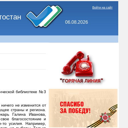
Войти на сайт
тостан
06.08.2026
енческой библиотеке №3
 ничего не изменится от
дущее страны и региона.
екарь Галина Иванова,
 свое благосостояние и
е-то усилия. Например,
дить на выборы. Только