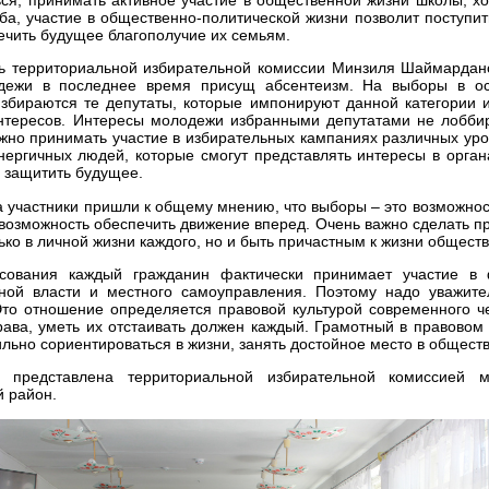
ба, участие в общественно-политической жизни позволит поступи
ечить будущее благополучие их семьям.
ь территориальной избирательной комиссии Минзиля Шаймардано
дежи в последнее время присущ абсентеизм. На выборы в ос
Избираются те депутаты, которые импонируют данной категории 
нтересов. Интересы молодежи избранными депутатами не лоббир
жно принимать участие в избирательных кампаниях различных уро
ергичных людей, которые смогут представлять интересы в органа
 защитить будущее.
а участники пришли к общему мнению, что выборы – это возможнос
 возможность обеспечить движение вперед. Очень важно сделать 
ько в личной жизни каждого, но и быть причастным к жизни обществ
сования каждый гражданин фактически принимает участие в
нной власти и местного самоуправления. Поэтому надо уважите
Это отношение определяется правовой культурой современного че
рава, уметь их отстаивать должен каждый. Грамотный в правовом
льно сориентироваться в жизни, занять достойное место в обществ
 представлена территориальной избирательной комиссией м
й район.