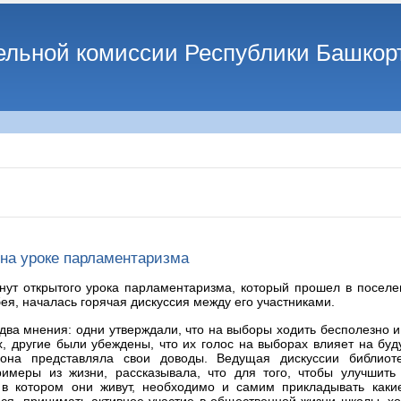
ельной комиссии Республики Башкор
на уроке парламентаризма
нут открытого урока парламентаризма, который прошел в посел
ея, началась горячая дискуссия между его участниками.
два мнения: одни утверждали, что на выборы ходить бесполезно и
х, другие были убеждены, что их голос на выборах влияет на бу
она представляла свои доводы. Ведущая дискуссии библиот
римеры из жизни, рассказывала, что для того, чтобы улучшить
, в котором они живут, необходимо и самим прикладывать каки
ся, принимать активное участие в общественной жизни школы, хо