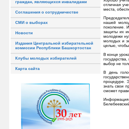
граждан, являющихся инвалидами
отличная уче
места, обесп
Соглашения о сотрудничестве
Председател
СМИ о выборах
нашей моло
поколение. 
защиты их и
Новости
молодежи ну
молодых и эн
Издания Центральной избирательной
целью, чтобы
комиссии Республики Башкортостан
В конце урок
Клубы молодых избирателей
государства,
выбор не тол
Карта сайта
В день голо
государстве
процедуре. 
знать свои п
сможет прави
Информация
Белебеевски