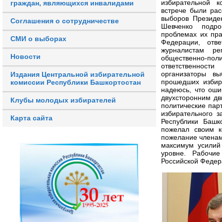
избирательной к
граждан, являющихся инвалидами
встрече были ра
выборов Президе
Соглашения о сотрудничестве
Шевченко подро
проблемах их пра
СМИ о выборах
Федерации, отв
журналистам ре
Новости
общественно-поли
ответственности
организаторы вы
Издания Центральной избирательной
прошедших избир
комиссии Республики Башкортостан
надеюсь, что оши
двухсторонним дв
Клубы молодых избирателей
политические пар
избирательного з
Карта сайта
Республики Башк
пожелал своим к
пожелание членам
максимум усилий
уровне. Рабочие
Российской Федер