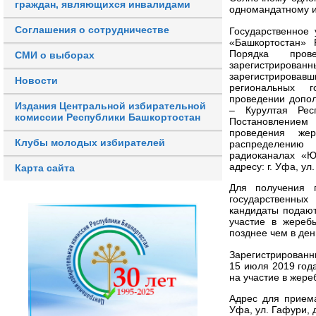
граждан, являющихся инвалидами
одномандатному и
Соглашения о сотрудничестве
Государственное
«Башкортостан» 
Порядка пров
СМИ о выборах
зарегистрирова
зарегистрировав
Новости
региональных г
проведении допол
Издания Центральной избирательной
– Курултая Респ
комиссии Республики Башкортостан
Постановлением 
проведения же
Клубы молодых избирателей
распределению 
радиоканалах «Ю
адресу: г. Уфа, ул.
Карта сайта
Для получения 
государственны
кандидаты подаю
участие в жереб
позднее чем в ден
Зарегистрированн
15 июля 2019 год
на участие в жер
Адрес для приема
Уфа, ул. Гафур