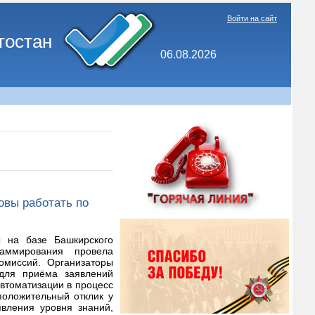
Войти на сайт
тостан
06.08.2026
овы работать по
ы на базе Башкирского
раммирования провела
омиссий. Организаторы
для приёма заявлений
втоматизации в процесс
положительный отклик у
вления уровня знаний,