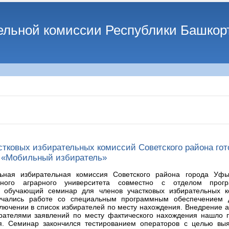
ельной комиссии Республики Башкор
тковых избирательных комиссий Советского района гот
 «Мобильный избиратель»
льная избирательная комиссия Советского района города Уф
енного аграрного университета совместно с отделом прог
 обучающий семинар для членов участковых избирательных к
учались работе со специальным программным обеспечением 
ключении в список избирателей по месту нахождения. Внедрение а
рателями заявлений по месту фактического нахождения нашло 
. Семинар закончился тестированием операторов с целью выя