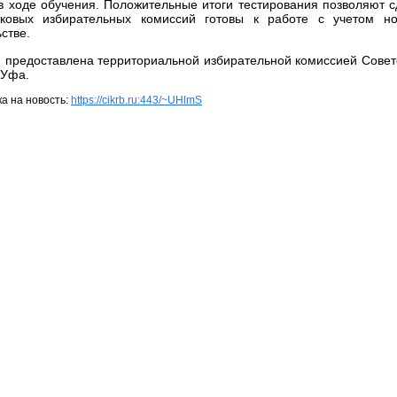
в ходе обучения. Положительные итоги тестирования позволяют сд
тковых избирательных комиссий готовы к работе с учетом н
стве.
предоставлена территориальной избирательной комиссией Советс
 Уфа.
а на новость:
https://cikrb.ru:443/~UHlmS