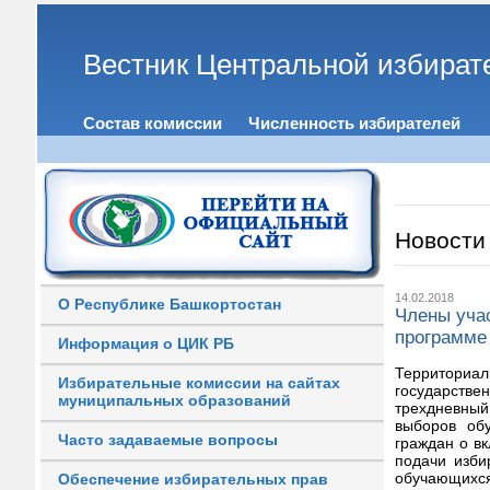
Вестник Центральной избират
Состав комиссии
Численность избирателей
Новости
14.02.2018
О Республике Башкортостан
Члены учас
программе
Информация о ЦИК РБ
Территориа
Избирательные комиссии на сайтах
государств
муниципальных образований
трехдневный
выборов об
Часто задаваемые вопросы
граждан о в
подачи изби
обучающихся
Обеспечение избирательных прав