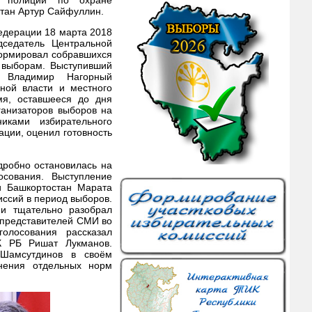
стан Артур Сайфуллин.
едерации 18 марта 2018
дседатель Центральной
формировал собравшихся
 выборам. Выступивший
н Владимир Нагорный
ной власти и местного
мя, оставшееся до дня
ганизаторов выборов на
никами избирательного
ции, оценил готовность
дробно остановилась на
сования. Выступление
и Башкортостан Марата
ссий в период выборов.
и тщательно разобрал
 представителей СМИ во
олосования рассказал
К РБ Ришат Лукманов.
Шамсутдинов в своём
нения отдельных норм