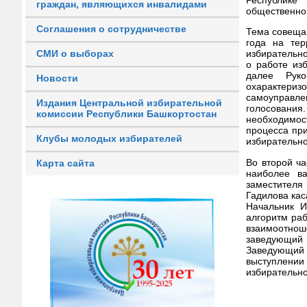
граждан, являющихся инвалидами
общественног
Соглашения о сотрудничестве
Тема совеща
года на тер
СМИ о выборах
избирательн
о работе из
далее Руко
Новости
охарактериз
самоуправле
Издания Центральной избирательной
голосования
комиссии Республики Башкортостан
необходимос
процесса при
Клубы молодых избирателей
избирательно
Во второй ч
Карта сайта
наиболее в
заместителя
Гадилова кас
Начальник 
алгоритм раб
взаимоотно
заведующий
Заведующий
выступлени
избирательно