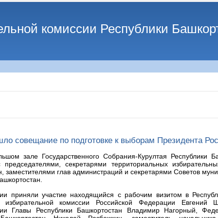
ельной комиссии Республики Башкор
шло совещание по подготовке к выборам Президента Ро
ьшом зале Государственного Собрания-Курултая Республики Ба
 председателями, секретарями территориальных избирательны
н, заместителями глав администраций и секретарями Советов мун
ашкортостан.
ии приняли участие находящийся с рабочим визитом в Республ
й избирательной комиссии Российской Федерации Евгений Ше
ии Главы Республики Башкортостан Владимир Нагорный, Фед
 Башкортостан Николай Разбежкин, заместитель начальни