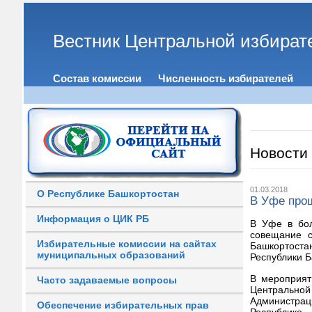
Вестник Центральной избират
Состав комиссии
Численность избирателей
Новости
01.03.2018
О Республике Башкортостан
В Уфе про
Информация о ЦИК РБ
В Уфе в бол
совещание с
Избирательные комиссии на сайтах
Башкортоста
муниципальных образований
Республики Б
В мероприят
Часто задаваемые вопросы
Центрально
Администрац
Обеспечение избирательных прав
Республике