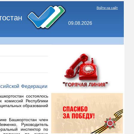
Войти на сайт
тостан
09.08.2026
ссийской Федерации
шкортостан состоялось
х комиссий Республики
иципальных образований
ике Башкортостан член
вченко, Руководитель
еральный инспектор по
ка полиции по охране