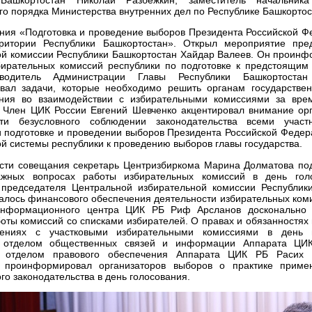
о порядка Министерства внутренних дел по Республике Башкорто
ния «Подготовка и проведение выборов Президента Российской Ф
ритории Республики Башкортостан». Открыл мероприятие пре
ой комиссии Республики Башкортостан Хайдар Валеев. Он проин
бирательных комиссий республики по подготовке к предстоящим
водитель Администрации Главы Республики Башкортоста
овал задачи, которые необходимо решить органам государствен
ния во взаимодействии с избирательными комиссиями за вре
. Член ЦИК России Евгений Шевченко акцентировал внимание ор
ти безусловного соблюдении законодательства всеми участ
 подготовке и проведении выборов Президента Российской Федера
й системы республики к проведению выборов главы государства.
асти совещания секретарь Центризбиркома Марина Долматова по
ажных вопросах работы избирательных комиссий в день голо
 председателя Центральной избирательной комиссии Республик
алось финансового обеспечения деятельности избирательных коми
Информационного центра ЦИК РБ Риф Арсланов досконально 
оты комиссий со списками избирателей. О правах и обязанностях
шениях с участковыми избирательными комиссиями в день г
 отделом общественных связей и информации Аппарата ЦИ
 отделом правового обеспечения Аппарата ЦИК РБ Расих 
и проинформировал организаторов выборов о практике приме
го законодательства в день голосования.