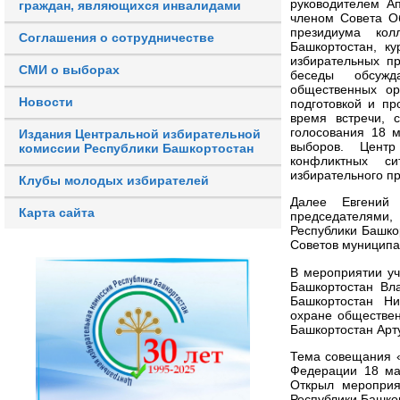
руководителем А
граждан, являющихся инвалидами
членом Совета О
президиума кол
Соглашения о сотрудничестве
Башкортостан, к
избирательных п
СМИ о выборах
беседы обсужд
общественных ор
Новости
подготовкой и п
время встречи, 
голосования 18 м
Издания Центральной избирательной
выборов. Центр
комиссии Республики Башкортостан
конфликтных си
избирательного п
Клубы молодых избирателей
Далее Евгений
Карта сайта
председателями,
Республики Башко
Советов муниципа
В мероприятии уч
Башкортостан Вл
Башкортостан Ни
охране обществен
Башкортостан Арт
Тема совещания «
Федерации 18 ма
Открыл мероприя
Республики Башко