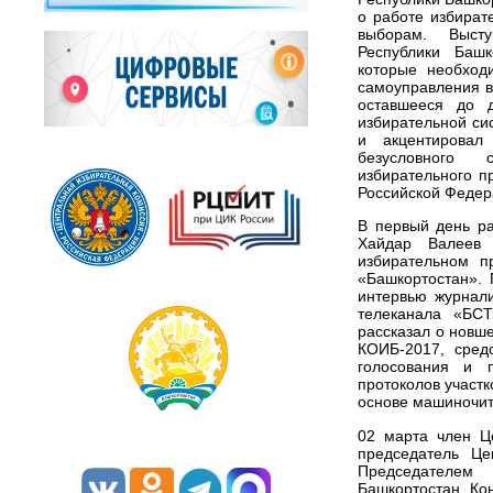
о работе избират
выборам. Выст
Республики Башк
которые необход
самоуправления в
оставшееся до д
избирательной си
и акцентировал
безусловного 
избирательного п
Российской Федер
В первый день р
Хайдар Валеев 
избирательном п
«Башкортостан».
интервью журнал
телеканала «БСТ
рассказал о новш
КОИБ-2017, сред
голосования и п
протоколов участк
основе машиночит
02 марта член Ц
председатель Це
Председателем
Башкортостан Ко