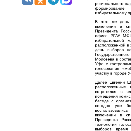
регионального па
формирование 
избирательному пр
В этот же день 
включении в сп
Президента Росс
офисе РГАУ МФЦ 
избирательной 
расположенной в 
день выборов на
Государственног
Моисеева в соста
Уфе с гастролям
голосования «мо
участку в городе 
Далее Евгений Ш
расположенные 
встретился с чл
помещения комисс
беседе с органи
сегодня уже бо
воспользовалис
включении в сп
Президента Рос
технологии голо
выборов время 