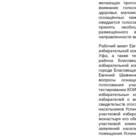
желающих прогол
внимание голос
здоровья, малом
оснащённых кам
ожидается голосо
принять необх
размещённого 
направленности в
Рабочий визит Ев
избирательной ко
Уфа, а также те
района Благове
избирательной к
городе Благовеще
Евгений Шевченк
вопросы оснащ
голосования уч
тестировании КОИ
избирательных 
избирателей о в
свидетельств этог
насельников Успе
участковой избир
монастыря его об
участковой ком
заявлений насел
помещения Успенс