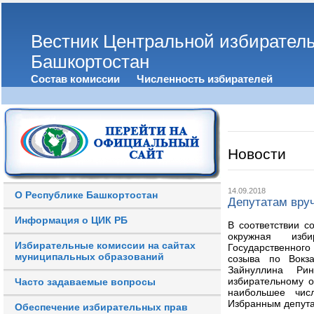
Вестник Центральной избирател
Башкортостан
Состав комиссии
Численность избирателей
Новости
14.09.2018
О Республике Башкортостан
Депутатам вру
Информация о ЦИК РБ
В соответствии с
окружная изби
Избирательные комиссии на сайтах
Государственног
муниципальных образований
созыва по Вокз
Зайнуллина Ри
избирательному 
Часто задаваемые вопросы
наибольшее числ
Избранным депута
Обеспечение избирательных прав