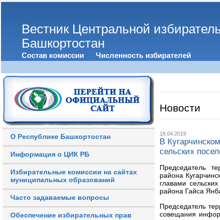
Вестник Центральной избирател
Башкортостан
Состав комиссии
Численность избирателей
Новости
18.04.2019
О Республике Башкортостан
В Кугарчинском
сельских посе
Информация о ЦИК РБ
Председатель те
Избирательные комиссии на сайтах
района Кугарчинс
муниципальных образований
главами сельски
района Гайса Янб
Часто задаваемые вопросы
Председатель тер
совещания инфор
Обеспечение избирательных прав