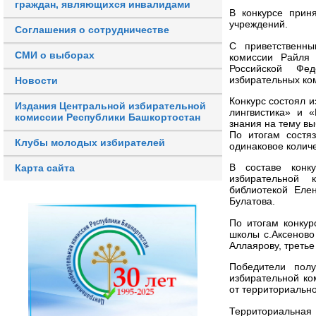
граждан, являющихся инвалидами
В конкурсе прин
учреждений.
Соглашения о сотрудничестве
С приветственны
СМИ о выборах
комиссии Райля 
Российской Фе
избирательных ко
Новости
Конкурс состоял и
Издания Центральной избирательной
лингвистика» и 
комиссии Республики Башкортостан
знания на тему в
По итогам состя
Клубы молодых избирателей
одинаковое количе
В составе конку
Карта сайта
избирательной 
библиотекой Еле
Булатова.
По итогам конку
школы с.Аксеново
Аллаярову, третье
Победители пол
избирательной ко
от территориальн
Территориальна