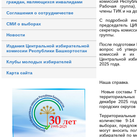
комиссий Республ
граждан, являющихся инвалидами
Рабочая группа)
члены ТИК и на д
Соглашения о сотрудничестве
С подробной инф
СМИ о выборах
председатель ЦИ
секретарь комисс
Новости
группы.
После подготовки
Издания Центральной избирательной
вопрос об утвер
комиссии Республики Башкортостан
комиссий и их 
Центральной изб
Клубы молодых избирателей
2025 года.
Карта сайта
Наша справка.
Новые составы Т
территориальных
декабре 2025 год
городских округов
Территориальн
количестве 9-14
выборах, предлож
могут вносить по
избирателей по м