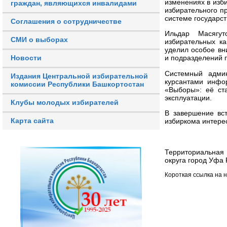
изменениях в изб
граждан, являющихся инвалидами
избирательного п
системе государст
Соглашения о сотрудничестве
Ильдар Масягут
СМИ о выборах
избирательных к
уделил особое вн
Новости
и подразделений 
Системный админ
Издания Центральной избирательной
курсантами инфо
комиссии Республики Башкортостан
«Выборы»: её ста
эксплуатации.
Клубы молодых избирателей
В завершение вст
Карта сайта
избиркома интере
Территориальная
округа город Уфа 
Короткая ссылка на 