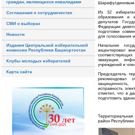
граждан, являющихся инвалидами
Шарафутдиновым
Из 32 избирате
Соглашения о сотрудничестве
образования и к
депутатов Госу
СМИ о выборах
Федерации девято
подготовки совм
Новости
для голосования и
Издания Центральной избирательной
Начальник госу
комиссии Республики Башкортостан
акцентировал вн
соответствующих
эвакуации, инф
Клубы молодых избирателей
учреждений и чле
Карта сайта
Председатель те
рекомендовал о
защищенность, 
исправность элек
отметил, что в д
подготовить здан
Территориальная 
район Республики