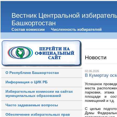
Вестник Центральной избирател
Башкортостан
Состав комиссии
Численность избирателей
Новости
02.06.2026
О Республике Башкортостан
В Кумертау ос
Информация о ЦИК РБ
Успешное проведе
места расположе
Избирательные комиссии на сайтах
парковки, этажа
муниципальных образований
площади и сост
помещений и т.д.
Часто задаваемые вопросы
С целью подгото
Думы Федерально
Обеспечение избирательных прав
территориальна