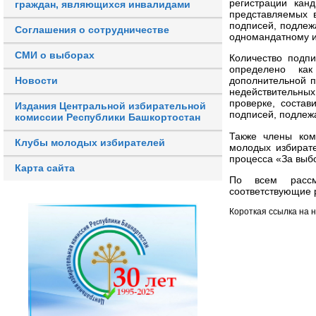
регистрации кан
граждан, являющихся инвалидами
представляемых 
подписей, подлеж
Соглашения о сотрудничестве
одномандатному и
СМИ о выборах
Количество подп
определено как
Новости
дополнительной п
недействительны
проверке, состав
Издания Центральной избирательной
подписей, подлеж
комиссии Республики Башкортостан
Также члены ком
Клубы молодых избирателей
молодых избирате
процесса «За выб
Карта сайта
По всем рассм
соответствующие 
Короткая ссылка на 