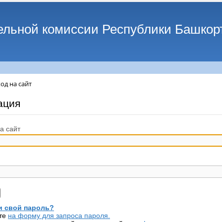
ельной комиссии Республики Башкор
од на сайт
ация
а сайт
 свой пароль?
те
на форму для запроса пароля.