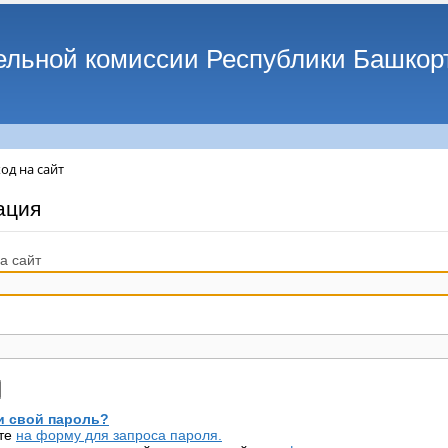
ельной комиссии Республики Башкор
од на сайт
ация
а сайт
 свой пароль?
те
на форму для запроса пароля.