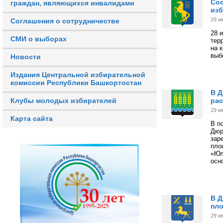
Сос
граждан, являющихся инвалидами
изб
29 и
Соглашения о сотрудничестве
28 
СМИ о выборах
тер
на 
выб
Новости
Издания Центральной избирательной
комиссии Республики Башкортостан
В Д
рас
Клубы молодых избирателей
29 и
Карта сайта
В п
Дюр
зар
пло
«Юл
осн
В Д
пл
29 и