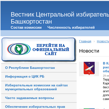
Вестник Центральной избирател
Башкортостан
Состав комиссии
Численность избирателей
Главная
Новост
Новости
В К
рас
О Республике Башкортостан
общ
29 и
Информация о ЦИК РБ
Тер
Кар
Избирательные комиссии на сайтах
бес
муниципальных образований
аги
доп
Часто задаваемые вопросы
сам
Обеспечение избирательных прав