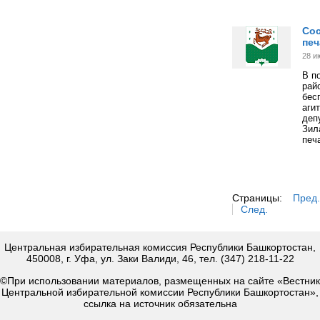
Сос
печ
28 и
В п
рай
бес
аги
деп
Зил
печ
Страницы:
Пред.
След.
Центральная избирательная комиссия Республики Башкортостан,
450008, г. Уфа, ул. Заки Валиди, 46, тел. (347) 218-11-22
©При использовании материалов, размещенных на сайте «Вестник
Центральной избирательной комиссии Республики Башкортостан»,
ссылка на источник обязательна