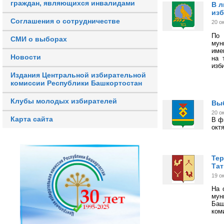
граждан, являющихся инвалидами
В л
изб
Соглашения о сотрудничестве
20 о
По 
СМИ о выборах
мун
име
Новости
на 
изб
Издания Центральной избирательной
комиссии Республики Башкортостан
Клубы молодых избирателей
Выб
20 о
Карта сайта
В ф
окт
Тер
Тат
19 о
На 
му
Баш
ком