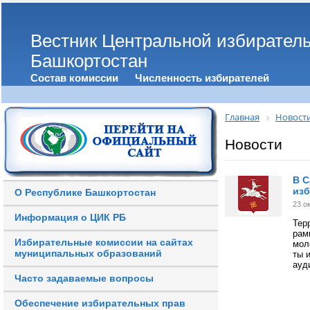
Вестник Центральной избирател
Башкортостан
Состав комиссии
Численность избирателей
Главная
Новост
Новости
В С
из
О Республике Башкортостан
23 о
Информация о ЦИК РБ
Тер
рам
Избирательные комиссии на сайтах
мол
муниципальных образований
ты 
ауд
Часто задаваемые вопросы
Обеспечение избирательных прав