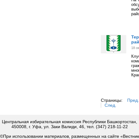
обс
выб
рай
Тер
рай
18 о
Клу
ком
гра
мн
Кра
Страницы:
Пред.
След.
Центральная избирательная комиссия Республики Башкортостан,
450008, г. Уфа, ул. Заки Валиди, 46, тел. (347) 218-11-22
©При использовании материалов, размещенных на сайте «Вестник