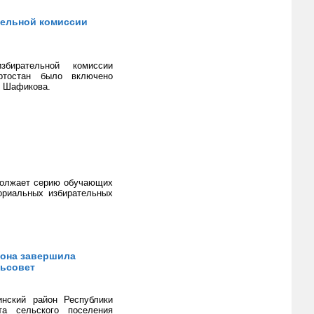
тельной комиссии
бирательной комиссии
ртостан было включено
я Шафикова.
должает серию обучающих
ориальных избирательных
йона завершила
льсовет
инский район Республики
а сельского поселения