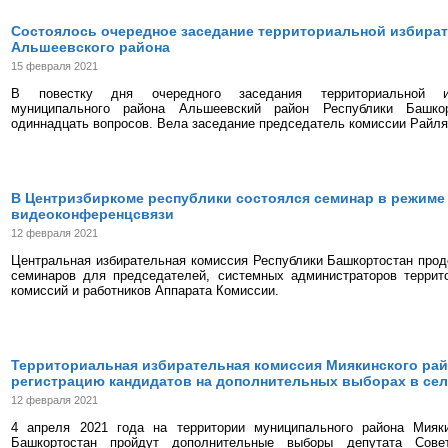
Состоялось очередное заседание территориальной избира
Альшеевского района
15 февраля 2021
В повестку дня очередного заседания территориальной из
муниципального района Альшеевский район Республики Башко
одиннадцать вопросов. Вела заседание председатель комиссии Райл
В Центризбиркоме республики состоялся семинар в режиме
видеоконференцсвязи
12 февраля 2021
Центральная избирательная комиссия Республики Башкортостан про
семинаров для председателей, системных администраторов террит
комиссий и работников Аппарата Комиссии.
Территориальная избирательная комиссия Миякинского ра
регистрацию кандидатов на дополнительных выборах в се
12 февраля 2021
4 апреля 2021 года на территории муниципального района Мияк
Башкортостан пройдут дополнительные выборы депутата Совет