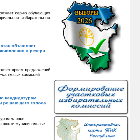
должает серию обучающих
ориальных избирательных
остан объявляет
зачисления в резерв
являет прием предложений
участковых комиссий.
по кандидатурам
м решающего голоса
турам членов
са шести муниципальных