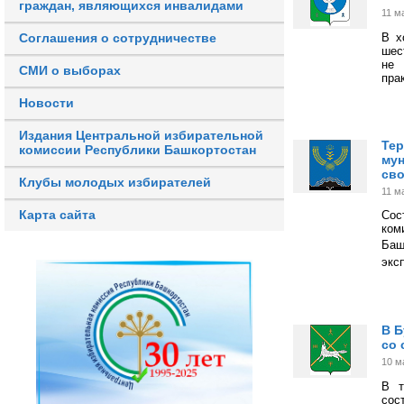
граждан, являющихся инвалидами
11 м
В х
Соглашения о сотрудничестве
шес
не 
СМИ о выборах
пра
Новости
Издания Центральной избирательной
Тер
комиссии Республики Башкортостан
мун
сво
Клубы молодых избирателей
11 м
Карта сайта
Сос
ком
Баш
экс
В Б
со
10 м
В т
сос