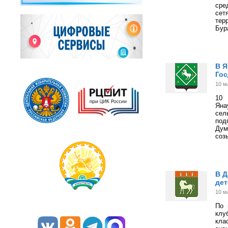
сре
сет
тер
Бур
В Я
Гос
10 м
10 
Яна
сел
под
Дум
соз
В Д
дет
10 м
По 
клу
кла