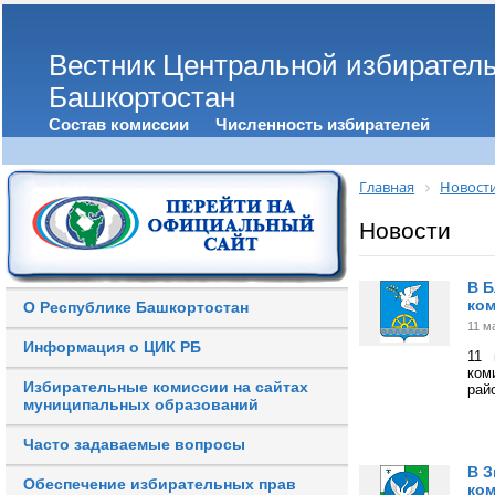
Вестник Центральной избирател
Башкортостан
Состав комиссии
Численность избирателей
Главная
Новост
Новости
В Б
ко
О Республике Башкортостан
11 м
Информация о ЦИК РБ
11 
ком
Избирательные комиссии на сайтах
рай
муниципальных образований
Часто задаваемые вопросы
В З
Обеспечение избирательных прав
ком