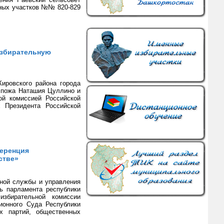
ных участков №№ 820-829
избирательную
ировского района города
спожа Наташия Цуллино и
ой комиссией Российской
 Президента Российской
ференция
стве»
нной службы и управления
ь парламента республики
избирательной комиссии
ионного Суда Республики
их партий, общественных