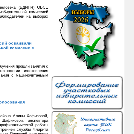
 человека (БДИПЧ) ОБСЕ
избирательной комиссией
наблюдателей на выборах
ссий осваивали
ьной комиссии с
обучения прошли занятия с
ехнологии изготовления
ования с машиночитаемым
голосования
района Алины Хафизовой,
 Шафиковой, инспектора
профилактической работы
утренней службы Фларита
ения Раевский сельсовет