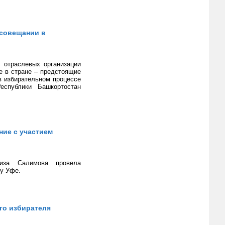
 совещании в
 отраслевых организации
е в стране – предстоящие
в избирательном процессе
еспублики Башкортостан
ие с участием
физа Салимова провела
у Уфе.
го избирателя