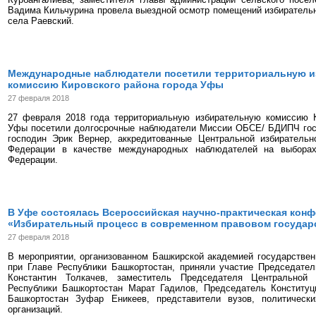
Вадима Кильчурина провела выездной осмотр помещений избиратель
села Раевский.
Международные наблюдатели посетили территориальную 
комиссию Кировского района города Уфы
27 февраля 2018
27 февраля 2018 года территориальную избирательную комиссию К
Уфы посетили долгосрочные наблюдатели Миссии ОБСЕ/ БДИПЧ го
господин Эрик Вернер, аккредитованные Центральной избирательн
Федерации в качестве международных наблюдателей на выборах
Федерации.
В Уфе состоялась Всероссийская научно-практическая кон
«Избирательный процесс в современном правовом государ
27 февраля 2018
В мероприятии, организованном Башкирской академией государстве
при Главе Республики Башкортостан, приняли участие Председател
Константин Толкачев, заместитель Председателя Центральной 
Республики Башкортостан Марат Гадилов, Председатель Конституц
Башкортостан Зуфар Еникеев, представители вузов, политическ
организаций.