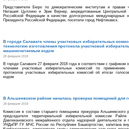
Представители Бюро по демократическим институтам и правам
Наташия Цуллино и Эрик Вернер, аккредитованные Центральной 
Российской Федерации в качестве долгосрочных международных 
Президента Российской Федерации, посетили город Нефтекамск.
В городе Салавате члены участковых избирательных коми
технологию изготовления протокола участковой избирател
машиночитаемым кодом
28 февраля 2018
В городе Салавате 27 февраля 2018 года в соответствии с графиком 
членами участковых избирательных комиссий по применению т
протоколов участковых избирательных комиссий об итогах голос
кодом.
В Альшеевском районе началась проверка помещений для 
28 февраля 2018
Комиссия в составе старшего помощника прокурора Альшеевского 
председателя территориальной избирательной комиссии Райли
Давлекановского межрайонного отдела надзорной деятельности и 
УНДиПР ГУ МЧС России по Республике Башкортостан, капитана вн
Курбангалиева, заместителя главы администрации сельского посел