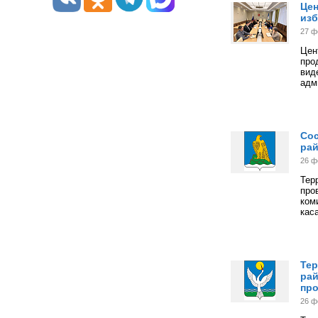
Цен
из
27 ф
Цен
пр
ви
адм
Сос
ра
26 ф
Тер
про
ком
кас
Тер
рай
про
26 ф