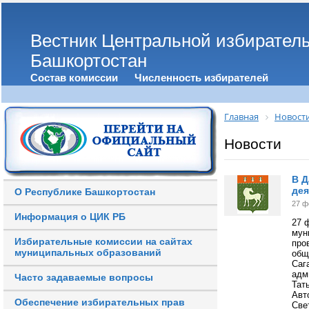
Вестник Центральной избирател
Башкортостан
Состав комиссии
Численность избирателей
Главная
Новост
Новости
В Д
дея
О Республике Башкортостан
27 ф
Информация о ЦИК РБ
27 
мун
Избирательные комиссии на сайтах
про
муниципальных образований
общ
Саг
адм
Часто задаваемые вопросы
Тат
Авт
Обеспечение избирательных прав
Све