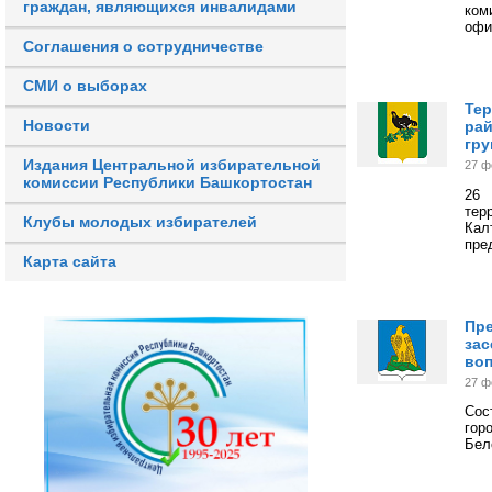
граждан, являющихся инвалидами
ком
офи
Соглашения о сотрудничестве
СМИ о выборах
Тер
Новости
рай
гр
Издания Центральной избирательной
27 ф
комиссии Республики Башкортостан
26
тер
Клубы молодых избирателей
Кал
пре
Карта сайта
Пре
зас
воп
27 ф
Сос
гор
Бел