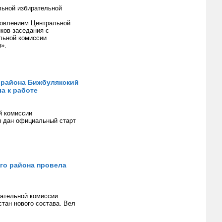
льной избирательной
ановлением Центральной
ков заседания с
льной комиссии
».
 района Бижбулякский
а к работе
й комиссии
н дан официальный старт
го района провела
рательной комиссии
тан нового состава. Вел