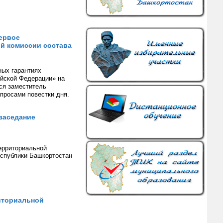
первое
й комиссии состава
ных гарантиях
ийской Федерации» на
ся заместитель
опросами повестки дня.
заседание
территориальной
еспублики Башкортостан
иториальной