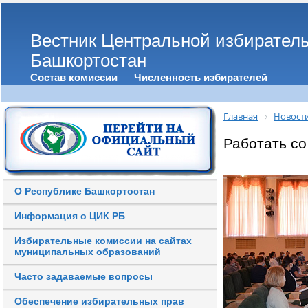
Вестник Центральной избирател
Башкортостан
Состав комиссии
Численность избирателей
Главная
Новост
Работать со
О Республике Башкортостан
Информация о ЦИК РБ
Избирательные комиссии на сайтах
муниципальных образований
Часто задаваемые вопросы
Обеспечение избирательных прав