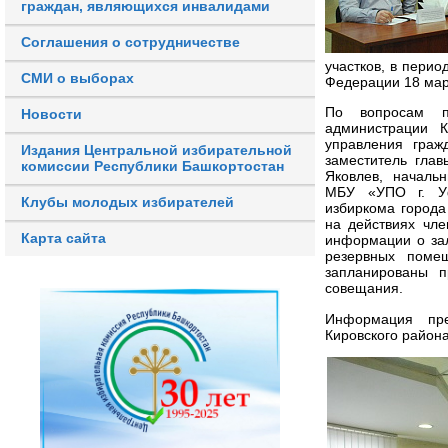
граждан, являющихся инвалидами
Соглашения о сотрудничестве
участков, в пери
СМИ о выборах
Федерации 18 мар
По вопросам п
Новости
администрации К
управления граж
Издания Центральной избирательной
заместитель гла
комиссии Республики Башкортостан
Яковлев, началь
МБУ «УПО г. Уф
Клубы молодых избирателей
избиркома города
на действиях чле
Карта сайта
информации о зал
резервных поме
запланированы п
совещания.
Информация пре
Кировского района