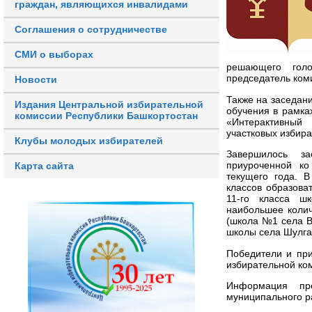
граждан, являющихся инвалидами
Соглашения о сотрудничестве
СМИ о выборах
решающего голо
председатель ком
Новости
Также на заседан
Издания Центральной избирательной
обучения в рамка
комиссии Республики Башкортостан
«Интерактивный
участковых избир
Клубы молодых избирателей
Завершилось за
приуроченной к
Карта сайта
текущего года. В
классов образова
11-го класса ш
наибольшее колич
(школа №1 села В
школы села Шулга
Победители и пр
избирательной ко
Информация пре
муниципального р