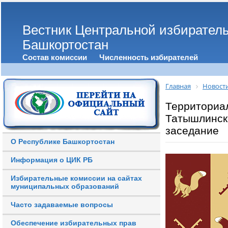
Вестник Центральной избирател
Башкортостан
Состав комиссии
Численность избирателей
Главная
Новост
Территориа
Татышлинск
заседание
О Республике Башкортостан
Информация о ЦИК РБ
Избирательные комиссии на сайтах
муниципальных образований
Часто задаваемые вопросы
Обеспечение избирательных прав