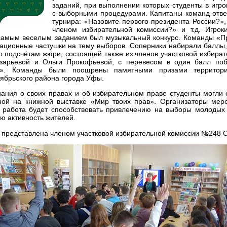
заданий, при выполнении которых студенты в игр
с выборными процедурами. Капитаны команд отве
турнира: «Назовите первого президента России?»,
членом избирательной комиссии?» и т.д. Игрок
самым веселым заданием был музыкальный конкурс. Команды «П
ационные частушки на тему выборов. Соперники набирали баллы, 
По подсчётам жюри, состоящей также из членов участковой избир
зарьевой и Ольги Прокофьевой, с перевесом в один балл по
ы». Команды были поощрены памятными призами территори
ябрьского района города Уфы.
нания о своих правах и об избирательном праве студенты могли
ной на книжной выставке «Мир твоих прав». Организаторы меро
 работа будет способствовать привлечению на выборы молодых 
ю активность жителей.
представлена членом участковой избирательной комиссии №248 О