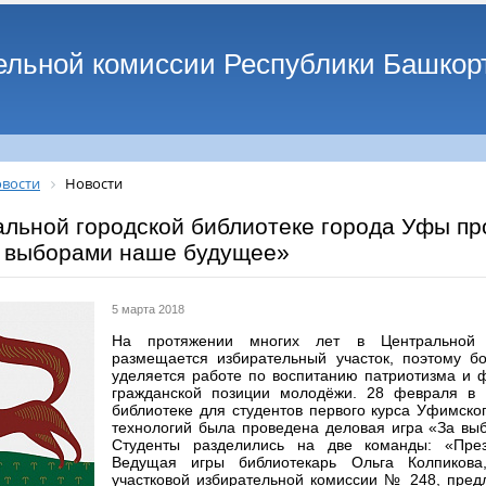
ельной комиссии Республики Башкор
вости
Новости
альной городской библиотеке города Уфы п
а выборами наше будущее»
5 марта 2018
На протяжении многих лет в Центральной г
размещается избирательный участок, поэтому б
уделяется работе по воспитанию патриотизма и 
гражданской позиции молодёжи. 28 февраля в 
библиотеке для студентов первого курса Уфимско
технологий была проведена деловая игра «За вы
Студенты разделились на две команды: «Пре
Ведущая игры библиотекарь Ольга Колпиков
участковой избирательной комиссии № 248, пред