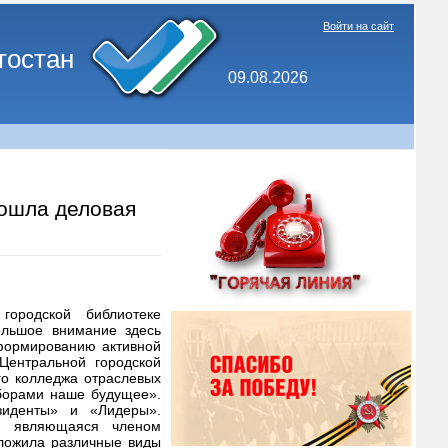
Войти на сайт
тостан
09.08.2026
рошла деловая
ородской библиотеке
ольшое внимание здесь
формированию активной
Центральной городской
го колледжа отраслевых
борами наше будущее».
зиденты» и «Лидеры».
а, являющаяся членом
ложила различные виды