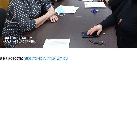
а на новость:
https://cikrb.ru:443/~2mIpU