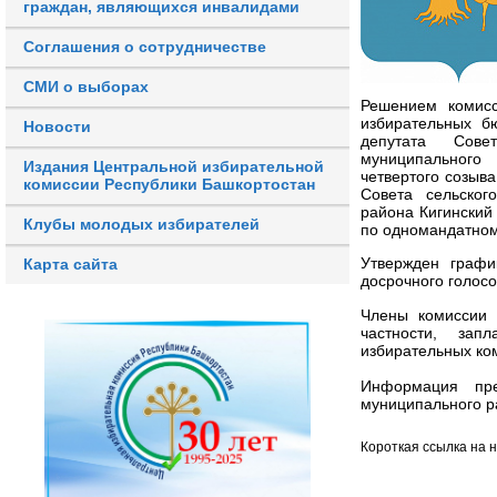
граждан, являющихся инвалидами
Соглашения о сотрудничестве
СМИ о выборах
Решением комисс
избирательных б
Новости
депутата Сове
муниципального
Издания Центральной избирательной
четвертого созыв
комиссии Республики Башкортостан
Совета сельског
района Кигинский
Клубы молодых избирателей
по одномандатном
Утвержден графи
Карта сайта
досрочного голосо
Члены комиссии 
частности, зап
избирательных ко
Информация пре
муниципального р
Короткая ссылка на 