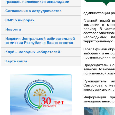
граждан, являющихся инвалидами
Соглашения о сотрудничестве
администрации ра
СМИ о выборах
Главной темой в
комиссии с мес
период. В частн
Новости
составов участко
необходимых п
Издания Центральной избирательной
территориальную 
комиссии Республики Башкортостан
Олег Ефимов обра
Клубы молодых избирателей
выборами и ее ро
противостоянии и
Карта сайта
Председатель Со
Алексей Асанбаев
политической жиз
Руководитель а
Самсонова отмет
конструктивно и п
Информация пре
муниципального р