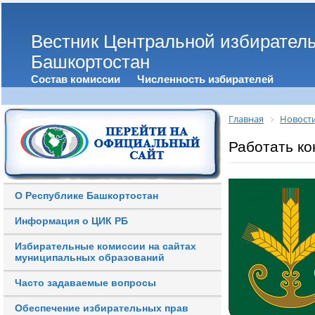
Вестник Центральной избирател
Башкортостан
Состав комиссии
Численность избирателей
Главная
Новост
Работать ко
О Республике Башкортостан
Информация о ЦИК РБ
Избирательные комиссии на сайтах
муниципальных образований
Часто задаваемые вопросы
Обеспечение избирательных прав