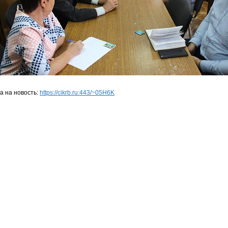
а на новость:
https://cikrb.ru:443/~05H6K