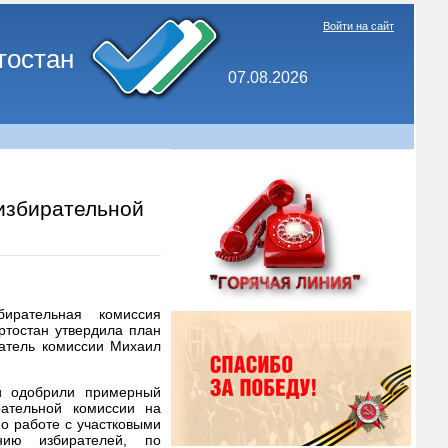
Войти на сайт
тостан
07.08.2026
избирательной
ирательная комиссия
ртостан утвердила план
датель комиссии Михаил
и одобрили примерный
рательной комиссии на
по работе с участковыми
нию избирателей, по