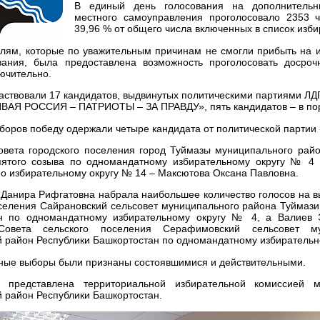
В единый день голосования на дополнительн
местного самоуправления проголосовало 2353 ч
39,96 % от общего числа включенных в список изби
елям, которые по уважительным причинам не смогли прибыть на и
вания, была предоставлена возможность проголосовать досроч
ючительно.
частвовали 17 кандидатов, выдвинутых политическими партиями 
АЯ РОССИЯ – ПАТРИОТЫ – ЗА ПРАВДУ», пять кандидатов – в по
ыборов победу одержали четыре кандидата от политической парт
овета городского поселения город Туймазы муниципального рай
пятого созыва по одномандатному избирательному округу № 4 
о избирательному округу № 14 – Максютова Оксана Павловна.
Данира Рифгатовна набрала наибольшее количество голосов на в
оселения Сайрановский сельсовет муниципального района Туймази
н по одномандатному избирательному округу № 4, а Валиев 
Совета сельского поселения Серафимовский сельсовет му
 район Республики Башкортостан по одномандатному избирательн
ные выборы были признаны состоявшимися и действительными.
 представлена территориальной избирательной комиссией м
 район Республики Башкортостан.