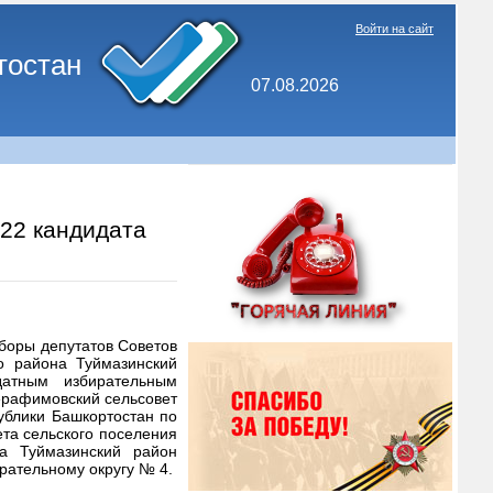
Войти на сайт
тостан
07.08.2026
22 кандидата
боры депутатов Советов
го района Туймазинский
датным избирательным
ерафимовский сельсовет
ублики Башкортостан по
та сельского поселения
на Туймазинский район
рательному округу № 4.