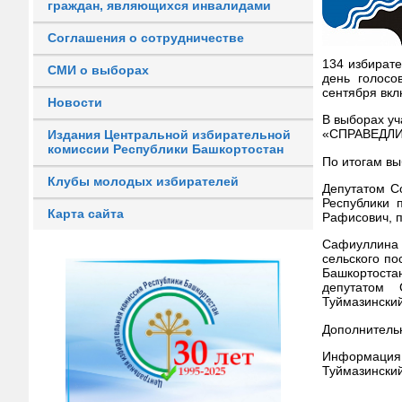
граждан, являющихся инвалидами
Соглашения о сотрудничестве
134 избират
СМИ о выборах
день голосо
сентября вкл
Новости
В выборах у
«СПРАВЕДЛИВ
Издания Центральной избирательной
комиссии Республики Башкортостан
По итогам в
Клубы молодых избирателей
Депутатом С
Республики 
Карта сайта
Рафисович, п
Сафиуллина 
сельского п
Башкортоста
депутатом 
Туймазинский
Дополнитель
Информация
Туймазинский