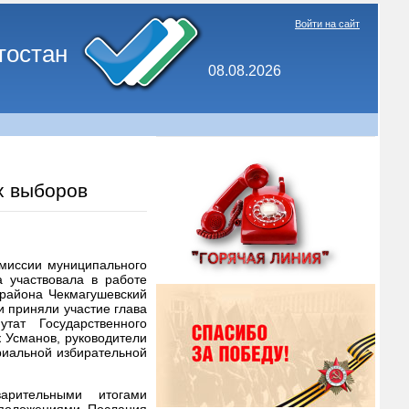
Войти на сайт
тостан
08.08.2026
х выборов
омиссии муниципального
 участвовала в работе
 района Чекмагушевский
и приняли участие глава
тат Государственного
 Усманов, руководители
риальной избирательной
арительными итогами