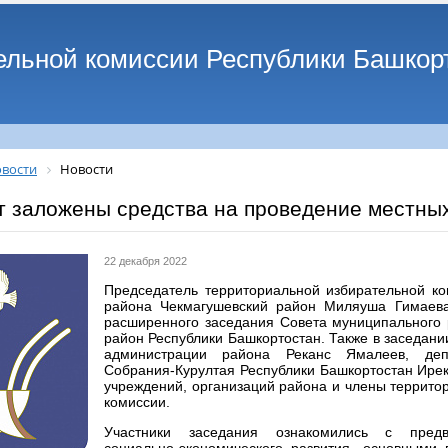
ельной комиссии Республики Башкор
вости
Новости
т заложены средства на проведение местны
22 декабря 2022
Председатель территориальной избирательной к
района Чекмагушевский район Миляуша Гимаева
расширенного заседания Совета муниципального
район Республики Башкортостан. Также в заседани
администрации района Реканс Ямалеев, депу
Собрания-Курултая Республики Башкортостан Ирек
учреждений, организаций района и члены террито
комиссии.
Участники заседания ознакомились с предв